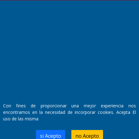
Fundado por el
Doctor Antonio Nemesio
Primera edición: Domingo 3 de Mayo de 1992
Miembro de ADIRA,ADEPA y CPPAL
Propietario: El Diario SRL
Director Periodístico:
Walter René Goñi
Con fines de proporcionar una mejor experiencia nos
encontramos en la necesidad de incorporar cookies. Acepta El
uso de las misma
Domicilio Legal: José Ingenieros 855,
Santa Rosa, La Pampa.
Número de Registro DNDA:
si Acepto
no Acepto