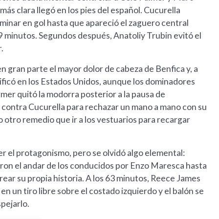
 más clara llegó en los pies del español. Cucurella
minar en gol hasta que apareció el zaguero central
 19 minutos. Segundos después, Anatoliy Trubin evitó el
.
en gran parte el mayor dolor de cabeza de Benfica y, a
sificó en los Estados Unidos, aunque los dominadores
mer quitó la modorra posterior a la pausa de
po contra Cucurella para rechazar un mano a mano con su
 otro remedio que ir a los vestuarios para recargar
r el protagonismo, pero se olvidó algo elemental:
aron el andar de los conducidos por Enzo Maresca hasta
crear su propia historia. A los 63 minutos, Reece James
 un tiro libre sobre el costado izquierdo y el balón se
spejarlo.