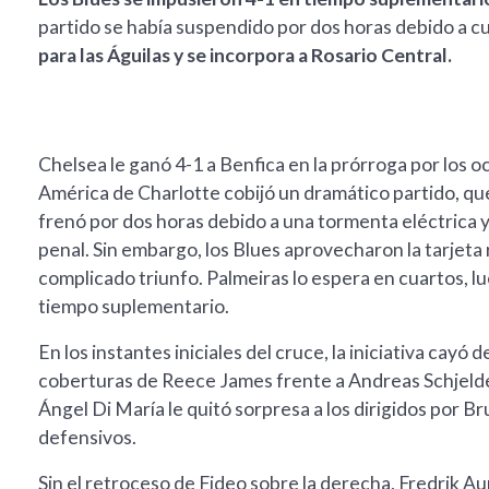
partido se había suspendido por dos horas debido a c
para las Águilas y se incorpora a Rosario Central.
Chelsea le ganó 4-1 a Benfica en la prórroga por los o
América de Charlotte cobijó un dramático partido, qu
frenó por dos horas debido a una tormenta eléctrica y,
penal. Sin embargo, los Blues aprovecharon la tarjeta
complicado triunfo. Palmeiras lo espera en cuartos, 
tiempo suplementario.
En los instantes iniciales del cruce, la iniciativa cayó 
coberturas de Reece James frente a Andreas Schjelder
Ángel Di María le quitó sorpresa a los dirigidos por B
defensivos.
Sin el retroceso de Fideo sobre la derecha, Fredrik A