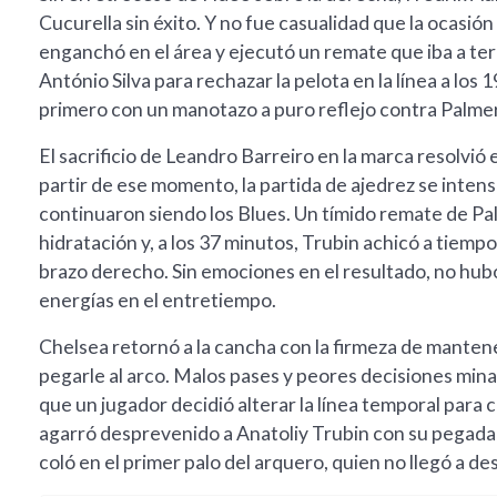
Cucurella sin éxito. Y no fue casualidad que la ocasión
enganchó en el área y ejecutó un remate que iba a ter
António Silva para rechazar la pelota en la línea a los
primero con un manotazo a puro reflejo contra Palmer
El sacrificio de Leandro Barreiro en la marca resolvió 
partir de ese momento, la partida de ajedrez se inten
continuaron siendo los Blues. Un tímido remate de Pal
hidratación y, a los 37 minutos, Trubin achicó a tiem
brazo derecho. Sin emociones en el resultado, no hubo
energías en el entretiempo.
Chelsea retornó a la cancha con la firmeza de mantene
pegarle al arco. Malos pases y peores decisiones min
que un jugador decidió alterar la línea temporal para 
agarró desprevenido a Anatoliy Trubin con su pegada en
coló en el primer palo del arquero, quien no llegó a de