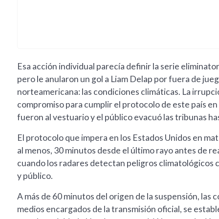
Esa acción individual parecía definir la serie eliminato
pero le anularon un gol a Liam Delap por fuera de jueg
norteamericana: las condiciones climáticas. La irrupci
compromiso para cumplir el protocolo de este país en 
fueron al vestuario y el público evacuó las tribunas ha
El protocolo que impera en los Estados Unidos en mat
al menos, 30 minutos desde el último rayo antes de re
cuando los radares detectan peligros climatológicos c
y público.
A más de 60 minutos del origen de la suspensión, las
medios encargados de la transmisión oficial, se establ