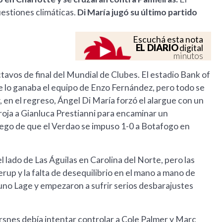
uestiones climáticas.
Di María jugó su último partido
Escuchá esta nota
EL DIARIO
digital
minutos
ctavos de final del Mundial de Clubes. El estadio Bank of
e lo ganaba el equipo de Enzo Fernández, pero todo se
 en el regreso, Ángel Di María forzó el alargue con un
 roja a Gianluca Prestianni para encaminar un
luego de que el Verdao se impuso 1-0 a Botafogo en
del lado de Las Águilas en Carolina del Norte, pero las
up y la falta de desequilibrio en el mano a mano de
runo Lage y empezaron a sufrir serios desbarajustes
ursnes debía intentar controlar a Cole Palmer y Marc