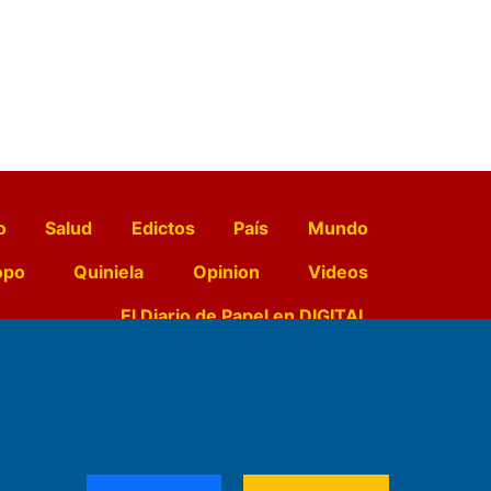
o
Salud
Edictos
País
Mundo
opo
Quiniela
Opinion
Videos
El Diario de Papel en DIGITAL
e Contenidos:
Nemesio
ración,