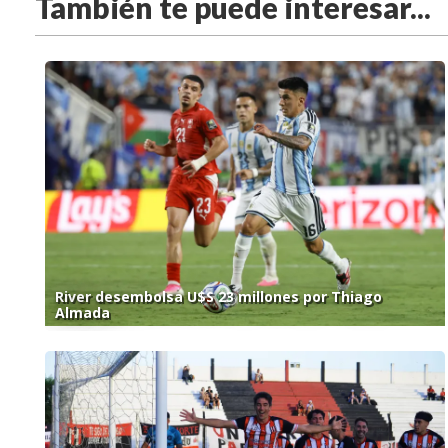
También te puede interesar...
River desembolsa U$S 23 millones por Thiago
Almada