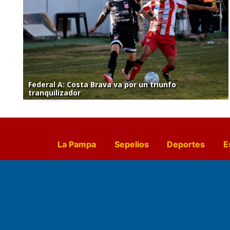
Federal A: Costa Brava va por un triunfo
tranquilizador
La Pampa
Sepelios
Deportes
E
Culturales
Agro La Pampa
Cocin
Farmacias de turno
Entr