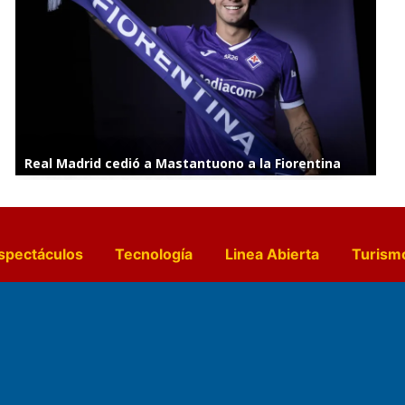
Real Madrid cedió a Mastantuono a la Fiorentina
spectáculos
Tecnología
Linea Abierta
Turism
a y Gastronomía
Suplementos Anuales
Horósc
e Pocillos
Transmisiones en vivo