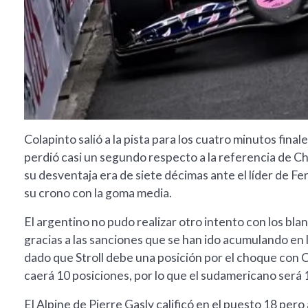
Colapinto salió a la pista para los cuatro minutos fin
perdió casi un segundo respecto a la referencia de Cha
su desventaja era de siete décimas ante el líder de Fer
su crono con la goma media.
El argentino no pudo realizar otro intento con los bl
gracias a las sanciones que se han ido acumulando en 
dado que Stroll debe una posición por el choque con 
caerá 10 posiciones, por lo que el sudamericano será 
El Alpine de Pierre Gasly calificó en el puesto 18 pero