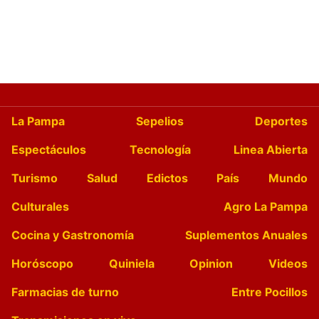
La Pampa
Sepelios
Deportes
Espectáculos
Tecnología
Linea Abierta
Turismo
Salud
Edictos
País
Mundo
Culturales
Agro La Pampa
Cocina y Gastronomía
Suplementos Anuales
Horóscopo
Quiniela
Opinion
Videos
Farmacias de turno
Entre Pocillos