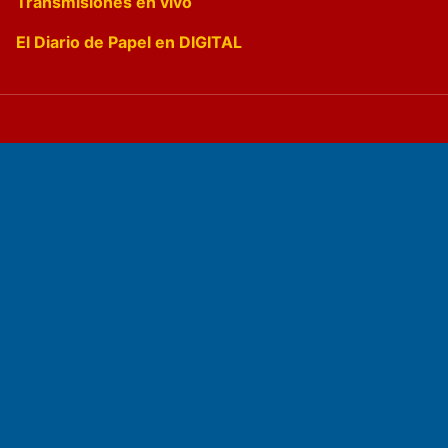
Transmisiones en vivo
El Diario de Papel en DIGITAL
Fundado por el
Doctor Antonio Nemesio
Primera edición: Domingo 3 de Mayo de 1992
Miembro de ADIRA,ADEPA y CPPAL
Propietario: El Diario SRL
Director Periodístico:
Walter René Goñi