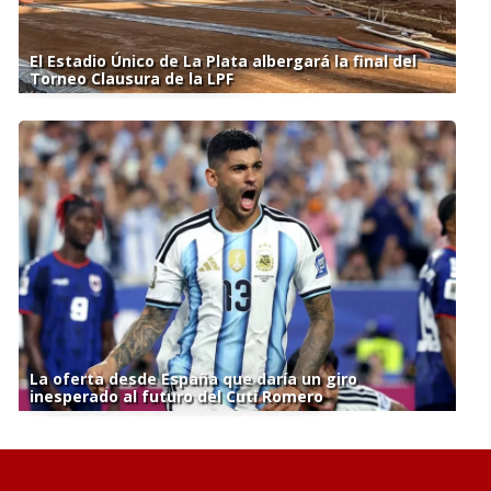
El Estadio Único de La Plata albergará la final del
Torneo Clausura de la LPF
La oferta desde España que daría un giro
inesperado al futuro del Cuti Romero