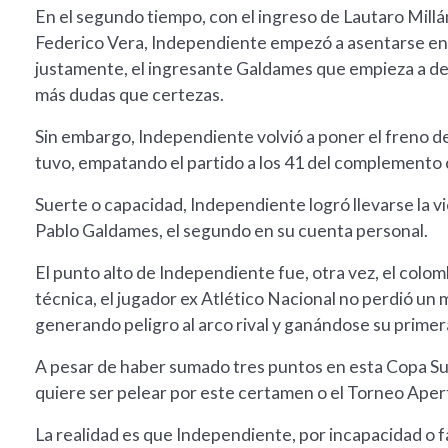
En el segundo tiempo, con el ingreso de Lautaro Millá
Federico Vera, Independiente empezó a asentarse en pa
justamente, el ingresante Galdames que empieza a de
más dudas que certezas.
Sin embargo, Independiente volvió a poner el freno d
tuvo, empatando el partido a los 41 del complemento co
Suerte o capacidad, Independiente logró llevarse la vi
Pablo Galdames, el segundo en su cuenta personal.
El punto alto de Independiente fue, otra vez, el colo
técnica, el jugador ex Atlético Nacional no perdió un
generando peligro al arco rival y ganándose su primer
A pesar de haber sumado tres puntos en esta Copa Sud
quiere ser pelear por este certamen o el Torneo Apertu
La realidad es que Independiente, por incapacidad o f