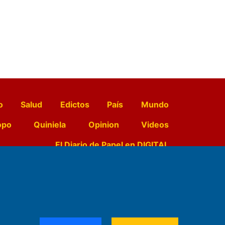
o
Salud
Edictos
País
Mundo
opo
Quiniela
Opinion
Videos
El Diario de Papel en DIGITAL
e Contenidos:
Nemesio
ración,