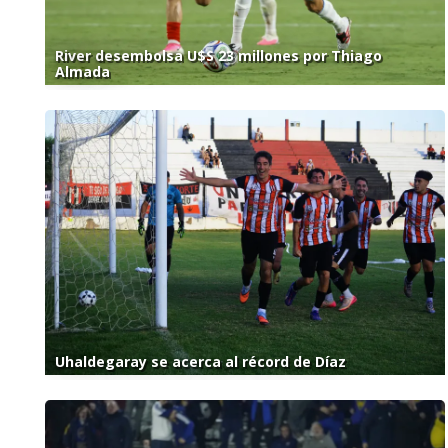
River desembolsa U$S 23 millones por Thiago
Almada
Uhaldegaray se acerca al récord de Díaz