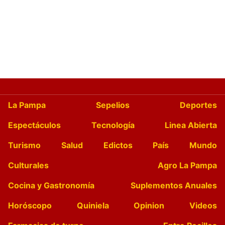
La Pampa
Sepelios
Deportes
Espectáculos
Tecnología
Linea Abierta
Turismo
Salud
Edictos
País
Mundo
Culturales
Agro La Pampa
Cocina y Gastronomía
Suplementos Anuales
Horóscopo
Quiniela
Opinion
Videos