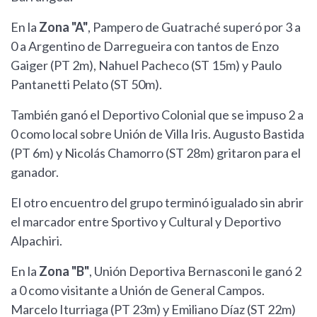
En la
Zona "A"
, Pampero de Guatraché superó por 3 a
0 a Argentino de Darregueira con tantos de Enzo
Gaiger (PT 2m), Nahuel Pacheco (ST 15m) y Paulo
Pantanetti Pelato (ST 50m).
También ganó el Deportivo Colonial que se impuso 2 a
0 como local sobre Unión de Villa Iris. Augusto Bastida
(PT 6m) y Nicolás Chamorro (ST 28m) gritaron para el
ganador.
El otro encuentro del grupo terminó igualado sin abrir
el marcador entre Sportivo y Cultural y Deportivo
Alpachiri.
En la
Zona "B"
, Unión Deportiva Bernasconi le ganó 2
a 0 como visitante a Unión de General Campos.
Marcelo Iturriaga (PT 23m) y Emiliano Díaz (ST 22m)