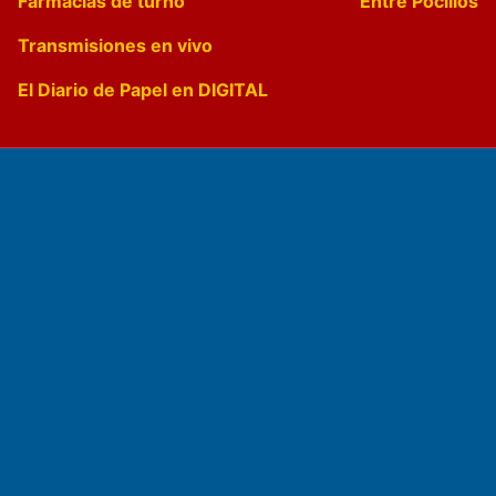
Farmacias de turno
Entre Pocillos
Transmisiones en vivo
El Diario de Papel en DIGITAL
Fundado por el
Doctor Antonio Nemesio
Primera edición: Domingo 3 de Mayo de 1992
Miembro de ADIRA,ADEPA y CPPAL
Propietario: El Diario SRL