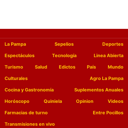
La Pampa
Sepelios
Deportes
Espectáculos
Tecnología
Linea Abierta
Turismo
Salud
Edictos
País
Mundo
Culturales
Agro La Pampa
Cocina y Gastronomía
Suplementos Anuales
Horóscopo
Quiniela
Opinion
Videos
Farmacias de turno
Entre Pocillos
Transmisiones en vivo