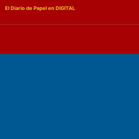
El Diario de Papel en DIGITAL
Fundado por el
Doctor Antonio Nemesio
Primera edición: Domingo 3 de Mayo de 1992
Miembro de ADIRA,ADEPA y CPPAL
Propietario: El Diario SRL
Director Periodístico:
Walter René Goñi