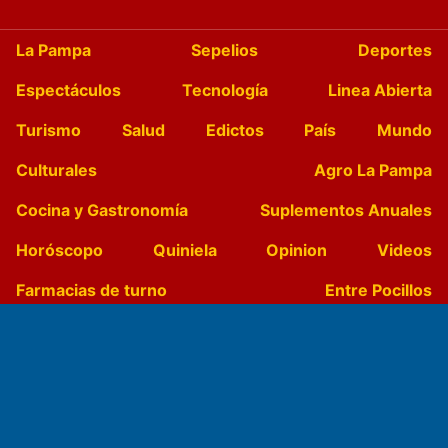
La Pampa
Sepelios
Deportes
Espectáculos
Tecnología
Linea Abierta
Turismo
Salud
Edictos
País
Mundo
Culturales
Agro La Pampa
Cocina y Gastronomía
Suplementos Anuales
Horóscopo
Quiniela
Opinion
Videos
Farmacias de turno
Entre Pocillos
Transmisiones en vivo
El Diario de Papel en DIGITAL