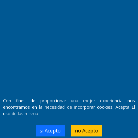
Fundado por el
Doctor Antonio Nemesio
Primera edición: Domingo 3 de Mayo de 1992
Miembro de ADIRA,ADEPA y CPPAL
Propietario: El Diario SRL
Director Periodístico:
Con fines de proporcionar una mejor experiencia nos
Walter René Goñi
encontramos en la necesidad de incorporar cookies. Acepta El
uso de las misma
Domicilio Legal: José Ingenieros 855,
si Acepto
no Acepto
Santa Rosa, La Pampa.
Número de Registro DNDA: