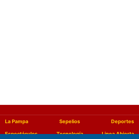
La Pampa
Sepelios
Deportes
Espectáculos
Tecnología
Linea Abierta