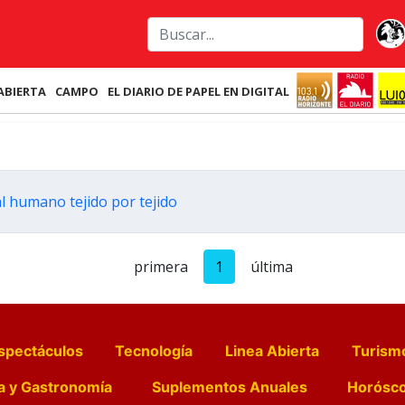
ABIERTA
CAMPO
EL DIARIO DE PAPEL EN DIGITAL
 humano tejido por tejido
primera
1
última
spectáculos
Tecnología
Linea Abierta
Turism
a y Gastronomía
Suplementos Anuales
Horósc