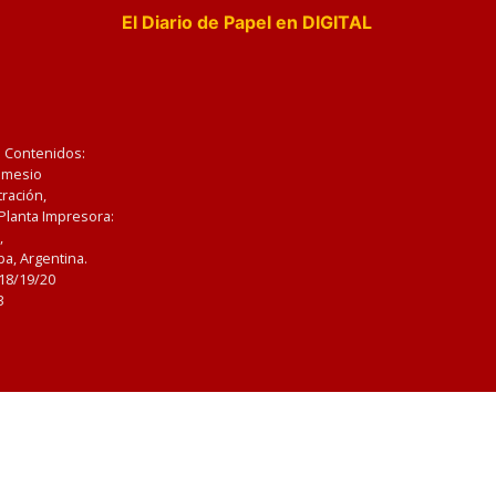
El Diario de Papel en DIGITAL
e Contenidos:
Nemesio
ración,
 Planta Impresora:
,
a, Argentina.
/18/19/20
3