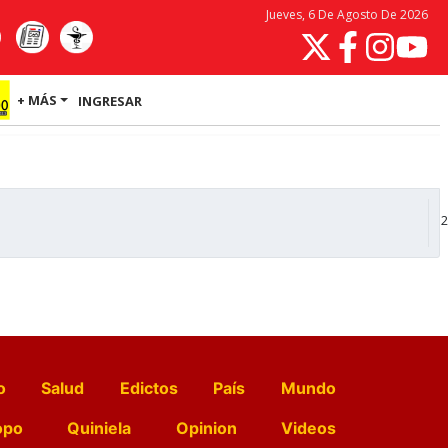
Jueves, 6 De Agosto De 2026
+ MÁS
INGRESAR
2
o
Salud
Edictos
País
Mundo
opo
Quiniela
Opinion
Videos