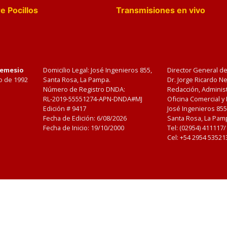
e Pocillos
Transmisiones en vivo
Nemesio
Domicilio Legal: José Ingenieros 855,
Director General d
o de 1992
Santa Rosa, La Pampa.
Dr. Jorge Ricardo 
Número de Registro DNDA:
Redacción, Administ
RL-2019-55551274-APN-DNDA#MJ
Oficina Comercial y
Edición #
9417
José Ingenieros 855
Fecha de Edición:
6/08/2026
Santa Rosa, La Pamp
Fecha de Inicio: 19/10/2000
Tel: (02954) 411117
Cel: +54 2954 53521