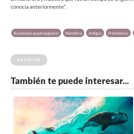
conocía anteriormente".
Brasilodon quadrangularis
Mamífero
Antiguo
Prehistórico
ANTERIOR
También te puede interesar...