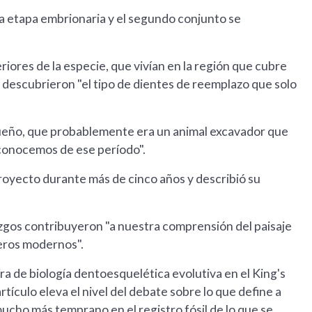
la etapa embrionaria y el segundo conjunto se
iores de la especie, que vivían en la región que cubre
io descubrieron "el tipo de dientes de reemplazo que solo
ueño, que probablemente era un animal excavador que
 conocemos de ese período".
proyecto durante más de cinco años y describió su
azgos contribuyeron "a nuestra comprensión del paisaje
feros modernos".
 de biología dentoesquelética evolutiva en el King's
tículo eleva el nivel del debate sobre lo que define a
cho más temprano en el registro fósil de lo que se