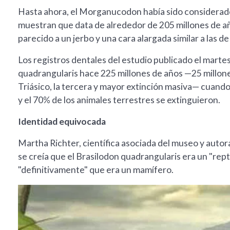
Hasta ahora, el Morganucodon había sido considerado
muestran que data de alrededor de 205 millones de 
parecido a un jerbo y una cara alargada similar a las d
Los registros dentales del estudio publicado el marte
quadrangularis hace 225 millones de años —25 millone
Triásico, la tercera y mayor extinción masiva— cuand
y el 70% de los animales terrestres se extinguieron.
Identidad equivocada
Martha Richter, científica asociada del museo y autora
se creía que el Brasilodon quadrangularis era un "rep
"definitivamente" que era un mamífero.