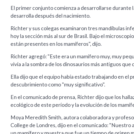
El primer conjunto comienza a desarrollarse durante 
desarrolla después del nacimiento.
Richter y sus colegas examinaron tres mandíbulas infer
hoy la sección más al sur de Brasil. Bajo el microscop
están presentes en los mamíferos", dijo.
Richter agregó: "Este era un mamífero muy, muy peq
vivía a la sombra de los dinosaurios más antiguos que
Ella dijo que el equipo había estado trabajando en el 
descubrimiento como "muy significativo".
En el comunicado de prensa, Richter dijo que los hall
ecológico de este período y la evolución de los mamí
Moya Meredith Smith, autora colaboradora y profesora
College de Londres, dijo en el comunicado: "Nuestro ar
un mamífero y muestra que fue un tiempo de origen mu