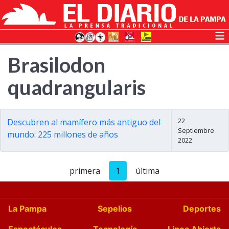
Brasilodon
quadrangularis
22
Descubren al mamífero más antiguo del
Septiembre
mundo: 225 millones de años
2022
primera
1
última
La Pampa
Sepelios
Deportes