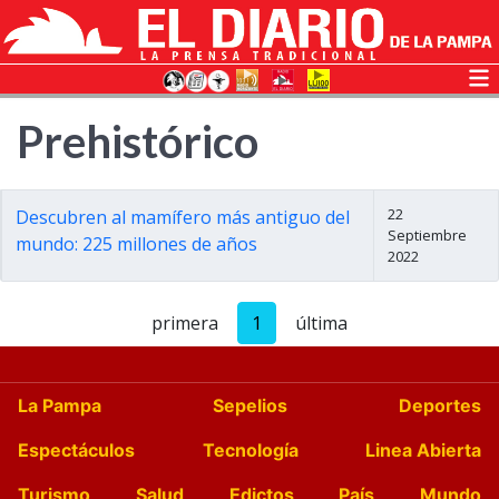
Prehistórico
22
Descubren al mamífero más antiguo del
Septiembre
mundo: 225 millones de años
2022
primera
1
última
La Pampa
Sepelios
Deportes
Espectáculos
Tecnología
Linea Abierta
Turismo
Salud
Edictos
País
Mundo