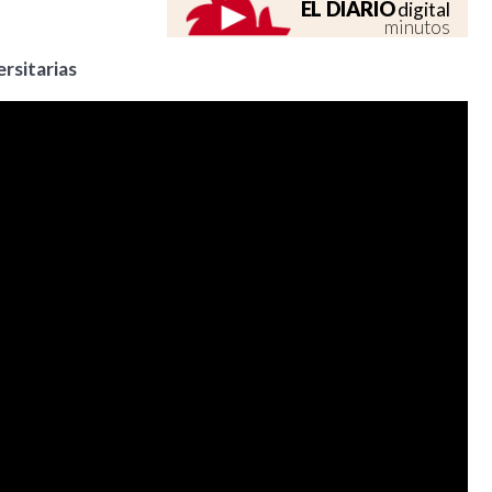
EL DIARIO
digital
minutos
ersitarias