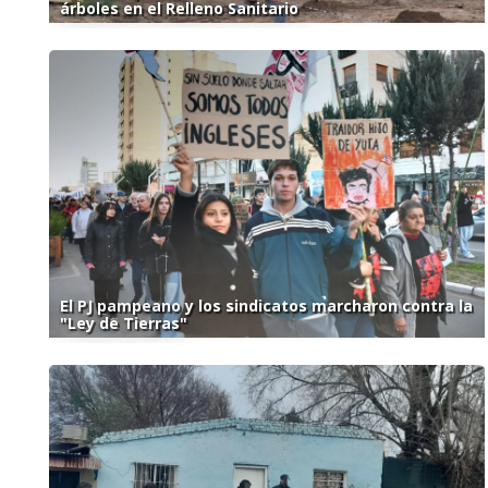
árboles en el Relleno Sanitario
El PJ pampeano y los sindicatos marcharon contra la
"Ley de Tierras"