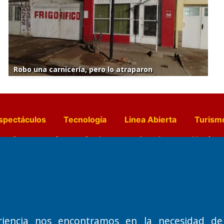
Robo una carnicería, pero lo atraparon
spectáculos
Tecnología
Linea Abierta
Turism
a y Gastronomía
Suplementos Anuales
Horósc
e Pocillos
Transmisiones en vivo
riencia nos encontramos en la necesidad de
Nemesio
Domicilio Legal: José Ingenieros 855,
Director General d