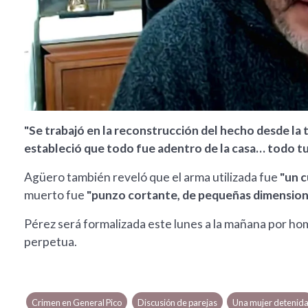
"Se trabajó en la reconstrucción del hecho desde la ta
estableció que todo fue adentro de la casa… todo tu
Agüero también reveló que el arma utilizada fue
"un c
muerto fue
"punzo cortante, de pequeñas dimension
Pérez será formalizada este lunes a la mañana por hom
perpetua.
Crimen en General Pico
Discusión de parejas
Una mujer detenid