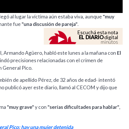
llegó al lugar la víctima aún estaba viva, aunque
"muy
onante fue
"una discusión de pareja"
.
Escuchá esta nota
EL DIARIO
digital
minutos
ial, Armando Agüero, habló este lunes a la mañana con
El
rindó precisiones relacionadas con el crimen de
n General Pico.
ambién de apellido Pérez, de 32 años de edad- intentó
 publicó ayer este diario, llamó al CECOM y dijo que
tima
"muy grave"
y con
"serías dificultades para hablar"
,
ral Pico: hay una mujer detenida