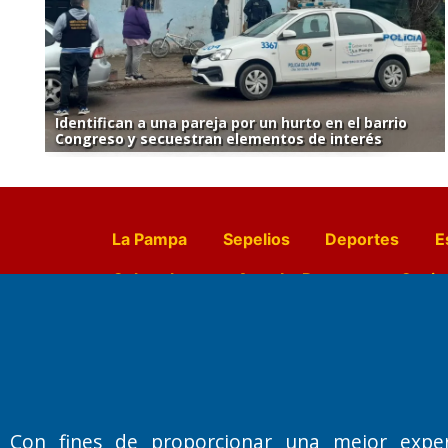
Identifican a una pareja por un hurto en el barrio
Congreso y secuestran elementos de interés
La Pampa
Sepelios
Deportes
E
Culturales
Agro La Pampa
Cocin
Farmacias de turno
Entr
Con fines de proporcionar una mejor expe
Fundado por el
Doctor Antonio 