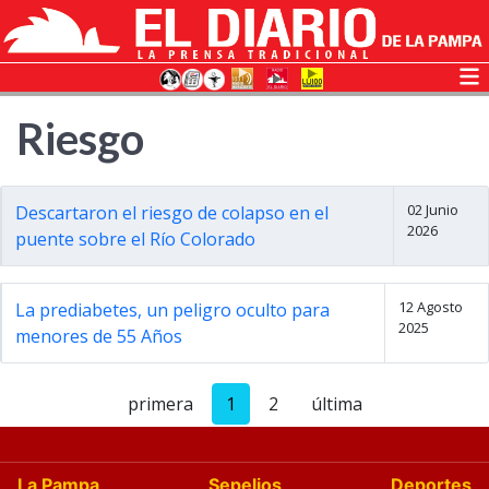
Riesgo
02 Junio
Descartaron el riesgo de colapso en el
2026
puente sobre el Río Colorado
12 Agosto
La prediabetes, un peligro oculto para
2025
menores de 55 Años
primera
1
2
última
La Pampa
Sepelios
Deportes