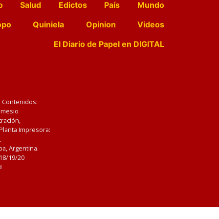
o
Salud
Edictos
País
Mundo
opo
Quiniela
Opinion
Videos
El Diario de Papel en DIGITAL
e Contenidos:
Nemesio
ración,
 Planta Impresora:
,
a, Argentina.
/18/19/20
3