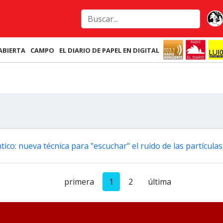
ABIERTA
CAMPO
EL DIARIO DE PAPEL EN DIGITAL
ico: nueva técnica para "escuchar" el ruido de las partículas
primera
1
2
última