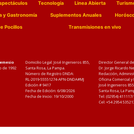
spectáculos
Tecnología
Linea Abierta
Turism
a y Gastronomía
Suplementos Anuales
Horósc
e Pocillos
Transmisiones en vivo
Nemesio
Domicilio Legal: José Ingenieros 855,
Director General d
o de 1992
Santa Rosa, La Pampa.
Dr. Jorge Ricardo 
Número de Registro DNDA:
Redacción, Administ
RL-2019-55551274-APN-DNDA#MJ
Oficina Comercial y
Edición #
9417
José Ingenieros 855
Fecha de Edición:
6/08/2026
Santa Rosa, La Pamp
Fecha de Inicio: 19/10/2000
Tel: (02954) 411117
Cel: +54 2954 53521