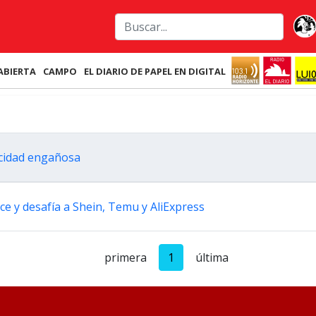
ABIERTA
CAMPO
EL DIARIO DE PAPEL EN DIGITAL
cidad engañosa
 y desafía a Shein, Temu y AliExpress
primera
1
última