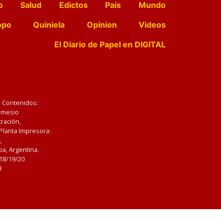
o
Salud
Edictos
País
Mundo
opo
Quiniela
Opinion
Videos
El Diario de Papel en DIGITAL
e Contenidos:
Nemesio
ración,
 Planta Impresora:
,
a, Argentina.
/18/19/20
3