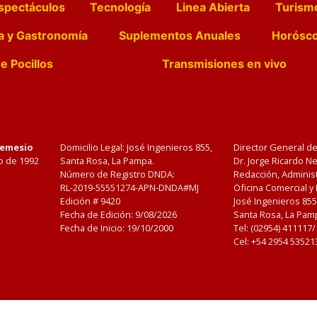
spectáculos
Tecnología
Linea Abierta
Turism
a y Gastronomía
Suplementos Anuales
Horósc
e Pocillos
Transmisiones en vivo
Nemesio
Domicilio Legal: José Ingenieros 855,
Director General d
o de 1992
Santa Rosa, La Pampa.
Dr. Jorge Ricardo 
Número de Registro DNDA:
Redacción, Administ
RL-2019-55551274-APN-DNDA#MJ
Oficina Comercial y
Edición #
9420
José Ingenieros 855
Fecha de Edición:
9/08/2026
Santa Rosa, La Pamp
Fecha de Inicio: 19/10/2000
Tel: (02954) 411117
Cel: +54 2954 53521