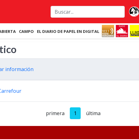
ABIERTA
CAMPO
EL DIARIO DE PAPEL EN DIGITAL
tico
tar información
 Carrefour
primera
1
última