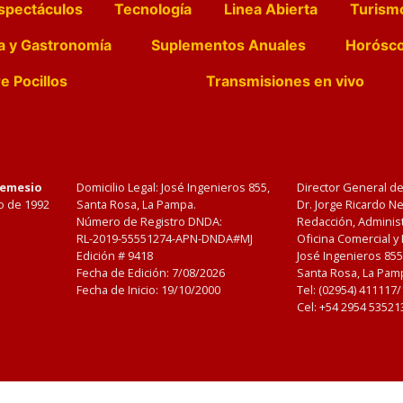
spectáculos
Tecnología
Linea Abierta
Turism
a y Gastronomía
Suplementos Anuales
Horósc
e Pocillos
Transmisiones en vivo
Nemesio
Domicilio Legal: José Ingenieros 855,
Director General d
o de 1992
Santa Rosa, La Pampa.
Dr. Jorge Ricardo 
Número de Registro DNDA:
Redacción, Administ
RL-2019-55551274-APN-DNDA#MJ
Oficina Comercial y
Edición #
9418
José Ingenieros 855
Fecha de Edición:
7/08/2026
Santa Rosa, La Pamp
Fecha de Inicio: 19/10/2000
Tel: (02954) 411117
Cel: +54 2954 53521