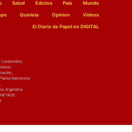
o
Salud
Edictos
País
Mundo
opo
Quiniela
Opinion
Videos
El Diario de Papel en DIGITAL
e Contenidos:
Nemesio
ración,
 Planta Impresora:
,
a, Argentina.
/18/19/20
3