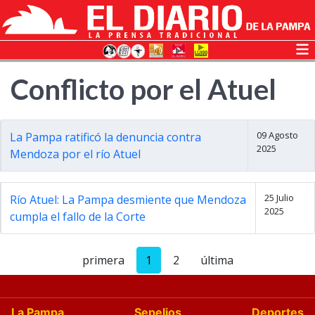
Conflicto por el Atuel
09 Agosto
La Pampa ratificó la denuncia contra
2025
Mendoza por el río Atuel
25 Julio
Río Atuel: La Pampa desmiente que Mendoza
2025
cumpla el fallo de la Corte
primera
1
2
última
La Pampa
Sepelios
Deportes