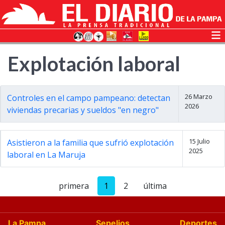
Explotación laboral
26 Marzo
Controles en el campo pampeano: detectan
2026
viviendas precarias y sueldos "en negro"
15 Julio
Asistieron a la familia que sufrió explotación
2025
laboral en La Maruja
primera
1
2
última
La Pampa
Sepelios
Deportes