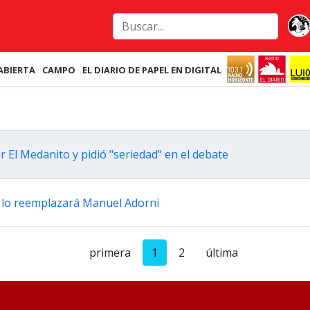
ABIERTA
CAMPO
EL DIARIO DE PAPEL EN DIGITAL
or El Medanito y pidió "seriedad" en el debate
y lo reemplazará Manuel Adorni
primera
1
2
última