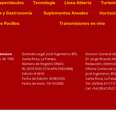
spectáculos
Tecnología
Linea Abierta
Turism
a y Gastronomía
Suplementos Anuales
Horósc
e Pocillos
Transmisiones en vivo
Nemesio
Domicilio Legal: José Ingenieros 855,
Director General d
o de 1992
Santa Rosa, La Pampa.
Dr. Jorge Ricardo 
Número de Registro DNDA:
Redacción, Administ
RL-2019-55551274-APN-DNDA#MJ
Oficina Comercial y
Edición #
9419
José Ingenieros 855
Fecha de Edición:
8/08/2026
Santa Rosa, La Pamp
Fecha de Inicio: 19/10/2000
Tel: (02954) 411117
Cel: +54 2954 53521