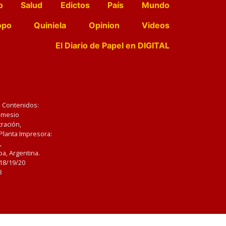
o
Salud
Edictos
País
Mundo
opo
Quiniela
Opinion
Videos
El Diario de Papel en DIGITAL
e Contenidos:
Nemesio
ración,
 Planta Impresora:
,
a, Argentina.
/18/19/20
3