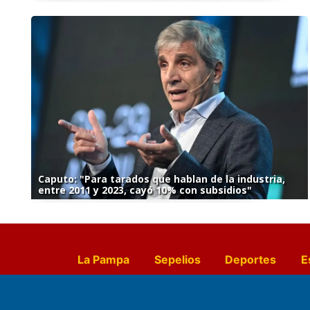
Caputo: "Para tarados que hablan de la industria,
entre 2011 y 2023, cayó 10% con subsidios"
La Pampa
Sepelios
Deportes
E
Culturales
Agro La Pampa
Cocin