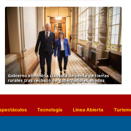
Gobierno eliminó la cláusula de venta de tierras
rurales tras rechazo de gobernadores aliados
spectáculos
Tecnología
Linea Abierta
Turism
a y Gastronomía
Suplementos Anuales
Horósc