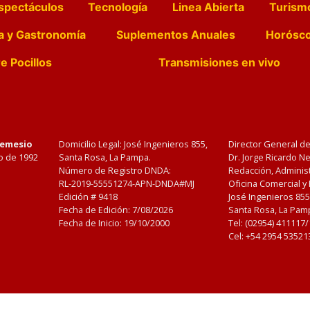
spectáculos
Tecnología
Linea Abierta
Turism
a y Gastronomía
Suplementos Anuales
Horósc
e Pocillos
Transmisiones en vivo
Nemesio
Domicilio Legal: José Ingenieros 855,
Director General d
o de 1992
Santa Rosa, La Pampa.
Dr. Jorge Ricardo 
Número de Registro DNDA:
Redacción, Administ
RL-2019-55551274-APN-DNDA#MJ
Oficina Comercial y
Edición #
9418
José Ingenieros 855
Fecha de Edición:
7/08/2026
Santa Rosa, La Pamp
Fecha de Inicio: 19/10/2000
Tel: (02954) 411117
Cel: +54 2954 53521