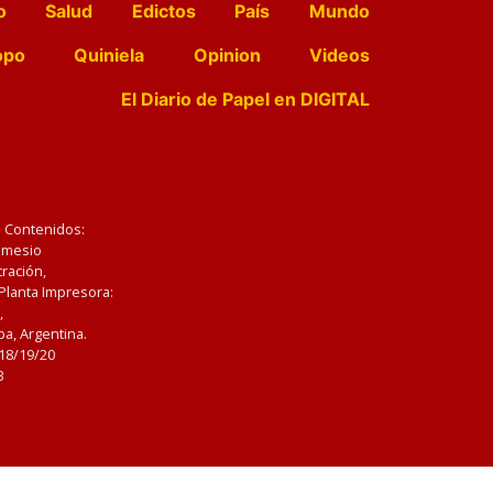
o
Salud
Edictos
País
Mundo
opo
Quiniela
Opinion
Videos
El Diario de Papel en DIGITAL
e Contenidos:
Nemesio
ración,
 Planta Impresora:
,
a, Argentina.
/18/19/20
3