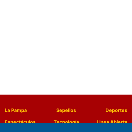
La Pampa
Sepelios
Deportes
Espectáculos
Tecnología
Linea Abierta