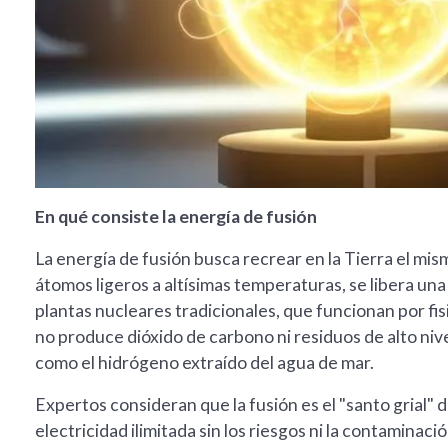
En qué consiste la energía de fusión
La energía de fusión busca recrear en la Tierra el mism
átomos ligeros a altísimas temperaturas, se libera un
plantas nucleares tradicionales, que funcionan por fis
no produce dióxido de carbono ni residuos de alto niv
como el hidrógeno extraído del agua de mar.
Expertos consideran que la fusión es el "santo grial" 
electricidad ilimitada sin los riesgos ni la contaminac