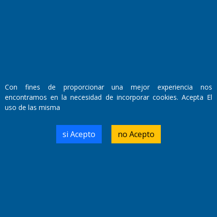
Con fines de proporcionar una mejor experiencia nos
encontramos en la necesidad de incorporar cookies. Acepta El
uso de las misma
si Acepto
no Acepto
Fundado por el
Doctor Antonio Nemesio
Primera edición: Domingo 3 de Mayo de 1992
Miembro de ADIRA,ADEPA y CPPAL
Propietario: El Diario SRL
Director Periodístico:
Walter René Goñi
Domicilio Legal: José Ingenieros 855,