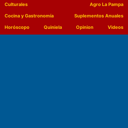
Culturales
Agro La Pampa
Cocina y Gastronomía
Suplementos Anuales
Horóscopo
Quiniela
Opinion
Videos
Farmacias de turno
Entre Pocillos
Transmisiones en vivo
El Diario de Papel en DIGITAL