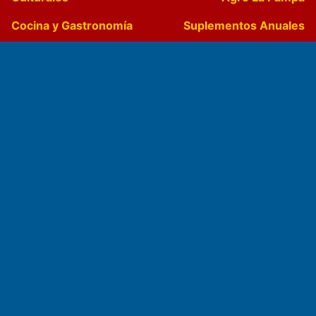
Cocina y Gastronomía
Suplementos Anuales
Horóscopo
Quiniela
Opinion
Videos
Farmacias de turno
Entre Pocillos
Transmisiones en vivo
El Diario de Papel en DIGITAL