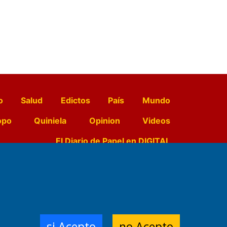
o
Salud
Edictos
País
Mundo
opo
Quiniela
Opinion
Videos
El Diario de Papel en DIGITAL
e Contenidos:
Nemesio
ración,
si Acepto
no Acepto