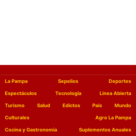
La Pampa
Sepelios
Deportes
Espectáculos
Tecnología
Linea Abierta
Turismo
Salud
Edictos
País
Mundo
Culturales
Agro La Pampa
Cocina y Gastronomía
Suplementos Anuales