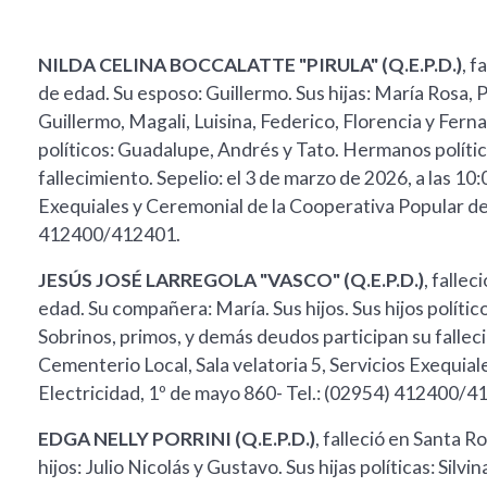
NILDA CELINA BOCCALATTE "PIRULA" (Q.E.P.D.)
, f
de edad. Su esposo: Guillermo. Sus hijas: María Rosa, Pa
Guillermo, Magali, Luisina, Federico, Florencia y Fern
políticos: Guadalupe, Andrés y Tato. Hermanos polític
fallecimiento. Sepelio: el 3 de marzo de 2026, a las 10
Exequiales y Ceremonial de la Cooperativa Popular de 
412400/412401.
JESÚS JOSÉ LARREGOLA "VASCO" (Q.E.P.D.)
, falle
edad. Su compañera: María. Sus hijos. Sus hijos políti
Sobrinos, primos, y demás deudos participan su falleci
Cementerio Local, Sala velatoria 5, Servicios Exequia
Electricidad, 1º de mayo 860- Tel.: (02954) 412400/4
EDGA NELLY PORRINI (Q.E.P.D.)
, falleció en Santa R
hijos: Julio Nicolás y Gustavo. Sus hijas políticas: Silv