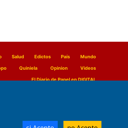
o
Salud
Edictos
País
Mundo
opo
Quiniela
Opinion
Videos
El Diario de Papel en DIGITAL
e Contenidos:
Nemesio
ración,
si Acepto
no Acepto