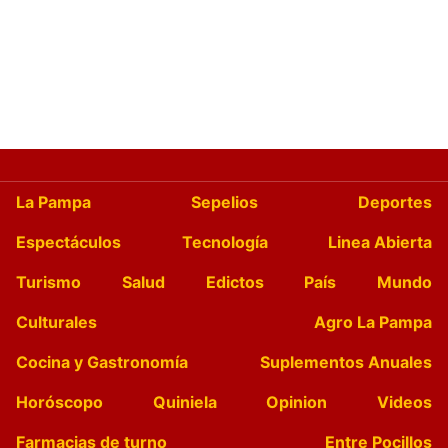
La Pampa
Sepelios
Deportes
Espectáculos
Tecnología
Linea Abierta
Turismo
Salud
Edictos
País
Mundo
Culturales
Agro La Pampa
Cocina y Gastronomía
Suplementos Anuales
Horóscopo
Quiniela
Opinion
Videos
Farmacias de turno
Entre Pocillos