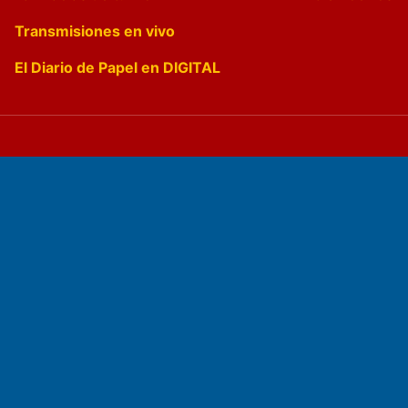
Transmisiones en vivo
El Diario de Papel en DIGITAL
Fundado por el
Doctor Antonio Nemesio
Primera edición: Domingo 3 de Mayo de 1992
Miembro de ADIRA,ADEPA y CPPAL
Propietario: El Diario SRL