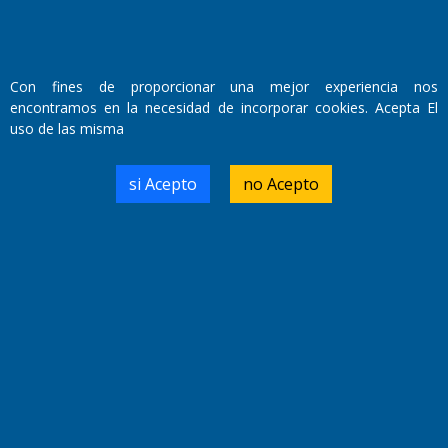
Con fines de proporcionar una mejor experiencia nos
encontramos en la necesidad de incorporar cookies. Acepta El
uso de las misma
si Acepto
no Acepto
Fundado por el
Doctor Antonio Nemesio
Primera edición: Domingo 3 de Mayo de 1992
Miembro de ADIRA,ADEPA y CPPAL
Propietario: El Diario SRL
Director Periodístico:
Walter René Goñi
Domicilio Legal: José Ingenieros 855,
Santa Rosa, La Pampa.
Número de Registro DNDA:
RL-2019-55551274-APN-DNDA#MJ