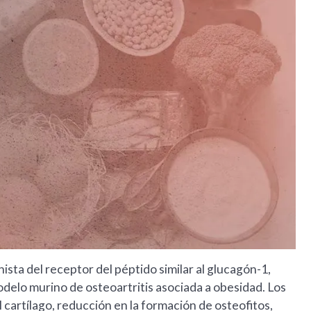
sta del receptor del péptido similar al glucagón-1,
elo murino de osteoartritis asociada a obesidad. Los
artílago, reducción en la formación de osteofitos,