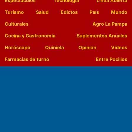
Espectáculos
Tecnología
Linea Abierta
Turismo
Salud
Edictos
País
Mundo
Culturales
Agro La Pampa
Cocina y Gastronomía
Suplementos Anuales
Horóscopo
Quiniela
Opinion
Videos
Farmacias de turno
Entre Pocillos
Transmisiones en vivo
El Diario de Papel en DIGITAL