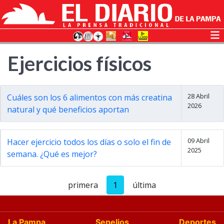
Ejercicios físicos
28 Abril
Cuáles son los 6 alimentos con más creatina
2026
natural y qué beneficios aportan
09 Abril
Hacer ejercicio todos los días o solo el fin de
2025
semana. ¿Qué es mejor?
primera
1
última
La Pampa
Sepelios
Deportes