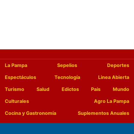
La Pampa
Sepelios
Deportes
Espectáculos
Tecnología
Linea Abierta
Turismo
Salud
Edictos
País
Mundo
Culturales
Agro La Pampa
Cocina y Gastronomía
Suplementos Anuales
Horóscopo
Quiniela
Opinion
Videos