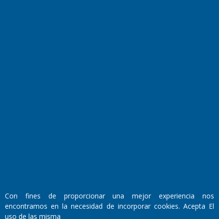
Farmacias de turno
Entre Pocillos
Transmisiones en vivo
El Diario de Papel en DIGITAL
Fundado por el
Doctor Antonio Nemesio
Con fines de proporcionar una mejor experiencia nos
Primera edición: Domingo 3 de Mayo de 1992
encontramos en la necesidad de incorporar cookies. Acepta El
Miembro de ADIRA,ADEPA y CPPAL
uso de las misma
Propietario: El Diario SRL