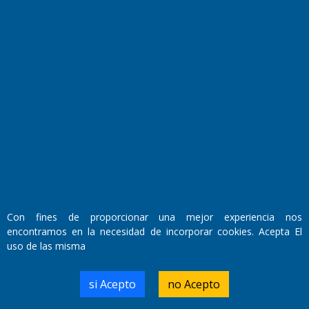
Horóscopo
Quiniela
Opinion
Videos
Farmacias de turno
Entre Pocillos
Transmisiones en vivo
El Diario de Papel en DIGITAL
Con fines de proporcionar una mejor experiencia nos
encontramos en la necesidad de incorporar cookies. Acepta El
uso de las misma
si Acepto
no Acepto
Fundado por el
Doctor Antonio Nemesio