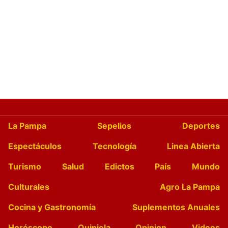
La Pampa
Sepelios
Deportes
Espectáculos
Tecnología
Linea Abierta
Turismo
Salud
Edictos
País
Mundo
Culturales
Agro La Pampa
Cocina y Gastronomía
Suplementos Anuales
Horóscopo
Quiniela
Opinion
Videos