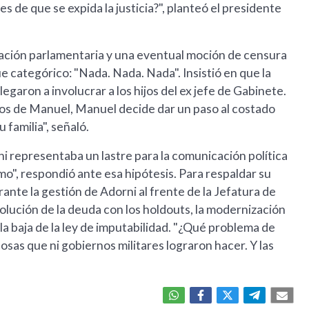
 de que se expida la justicia?", planteó el presidente
pelación parlamentaria y una eventual moción de censura
ue categórico: "Nada. Nada. Nada". Insistió en que la
egaron a involucrar a los hijos del ex jefe de Gabinete.
ijos de Manuel, Manuel decide dar un paso al costado
familia", señaló.
i representaba un lastre para la comunicación política
o", respondió ante esa hipótesis. Para respaldar su
ante la gestión de Adorni al frente de la Jefatura de
lución de la deuda con los holdouts, la modernización
 y la baja de la ley de imputabilidad. "¿Qué problema de
sas que ni gobiernos militares lograron hacer. Y las