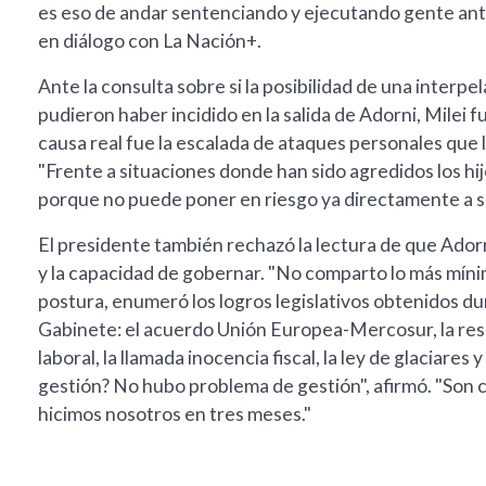
es eso de andar sentenciando y ejecutando gente antes
en diálogo con La Nación+.
Ante la consulta sobre si la posibilidad de una inter
pudieron haber incidido en la salida de Adorni, Milei f
causa real fue la escalada de ataques personales que ll
"Frente a situaciones donde han sido agredidos los h
porque no puede poner en riesgo ya directamente a su 
El presidente también rechazó la lectura de que Adorn
y la capacidad de gobernar. "No comparto lo más mínim
postura, enumeró los logros legislativos obtenidos dur
Gabinete: el acuerdo Unión Europea-Mercosur, la reso
laboral, la llamada inocencia fiscal, la ley de glaciares
gestión? No hubo problema de gestión", afirmó. "Son co
hicimos nosotros en tres meses."