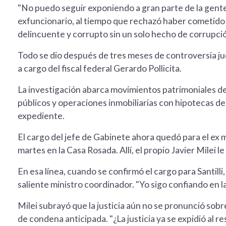
"No puedo seguir exponiendo a gran parte de la gente q
exfuncionario, al tiempo que rechazó haber cometido
delincuente y corrupto sin un solo hecho de corrupció
Todo se dio después de tres meses de controversia jud
a cargo del fiscal federal Gerardo Pollicita.
La investigación abarca movimientos patrimoniales de
públicos y operaciones inmobiliarias con hipotecas de
expediente.
El cargo del jefe de Gabinete ahora quedó para el ex mi
martes en la Casa Rosada. Allí, el propio Javier Milei 
En esa línea, cuando se confirmó el cargo para Santilli
saliente ministro coordinador. "Yo sigo confiando en l
Milei subrayó que la justicia aún no se pronunció sobr
de condena anticipada. "¿La justicia ya se expidió al 