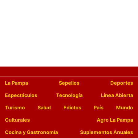
La Pampa
Sepelios
Deportes
Espectáculos
Tecnología
Linea Abierta
Turismo
Salud
Edictos
País
Mundo
Culturales
Agro La Pampa
Cocina y Gastronomía
Suplementos Anuales