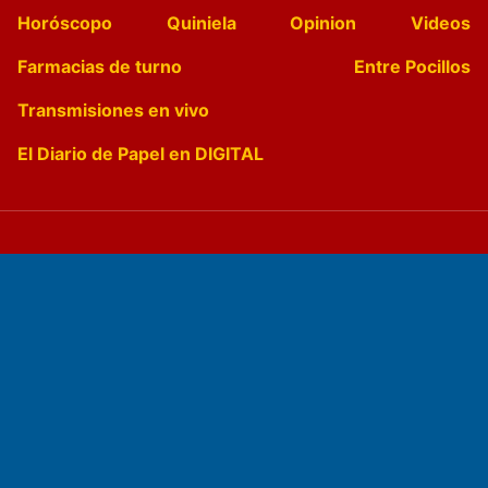
Horóscopo
Quiniela
Opinion
Videos
Farmacias de turno
Entre Pocillos
Transmisiones en vivo
El Diario de Papel en DIGITAL
Fundado por el
Doctor Antonio Nemesio