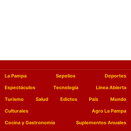
La Pampa
Sepelios
Deportes
Espectáculos
Tecnología
Linea Abierta
Turismo
Salud
Edictos
País
Mundo
Culturales
Agro La Pampa
Cocina y Gastronomía
Suplementos Anuales