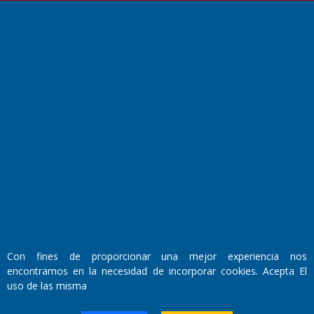
Fundado por el
Doctor Antonio Nemesio
Primera edición: Domingo 3 de Mayo de 1992
Miembro de ADIRA,ADEPA y CPPAL
Propietario: El Diario SRL
Director Periodístico:
Con fines de proporcionar una mejor experiencia nos
Walter René Goñi
encontramos en la necesidad de incorporar cookies. Acepta El
uso de las misma
Domicilio Legal: José Ingenieros 855,