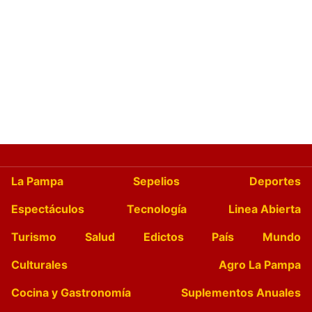
La Pampa
Sepelios
Deportes
Espectáculos
Tecnología
Linea Abierta
Turismo
Salud
Edictos
País
Mundo
Culturales
Agro La Pampa
Cocina y Gastronomía
Suplementos Anuales