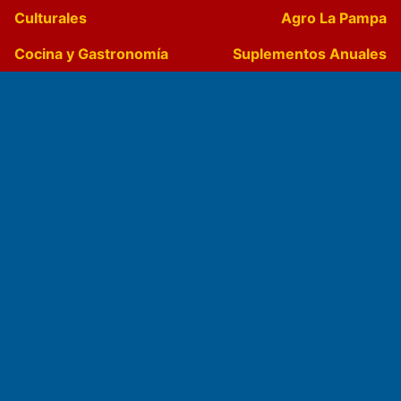
Culturales
Agro La Pampa
Cocina y Gastronomía
Suplementos Anuales
Horóscopo
Quiniela
Opinion
Videos
Farmacias de turno
Entre Pocillos
Transmisiones en vivo
El Diario de Papel en DIGITAL