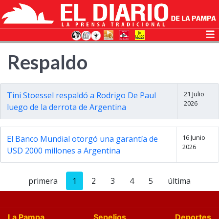
Respaldo
21 Julio
Tini Stoessel respaldó a Rodrigo De Paul
2026
luego de la derrota de Argentina
16 Junio
El Banco Mundial otorgó una garantía de
2026
USD 2000 millones a Argentina
primera
1
2
3
4
5
última
La Pampa
Sepelios
Deportes